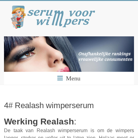
Menu
4# Realash wimperserum
Werking Realash
:
De taak van Realash wimperserum is om de wimpers
langer, sterker en voller uit te laten zien. Helaas moet er